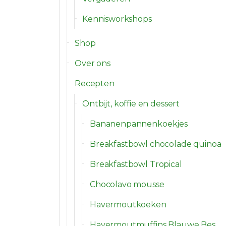
Kennisworkshops
Shop
Over ons
Recepten
Ontbijt, koffie en dessert
Bananenpannenkoekjes
Breakfastbowl chocolade quinoa
Breakfastbowl Tropical
Chocolavo mousse
Havermoutkoeken
Havermoutmuffins Blauwe Bes