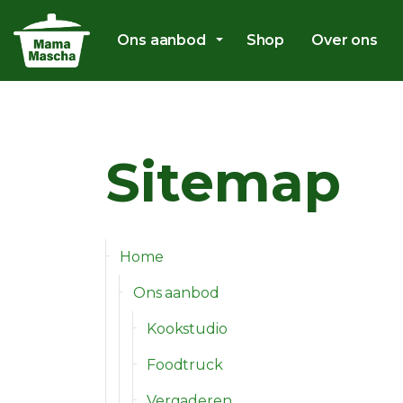
Ons aanbod
Shop
Over ons
Sitemap
Home
Ons aanbod
Kookstudio
Foodtruck
Vergaderen