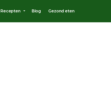
Overslaan en ga direct naar de inhoud
Recepten
Blog
Gezond eten