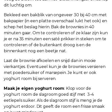
dit luchtig om.
Bekleed een bakblik van ongeveer 30 bij 40 cm met
bakpapier (in een platte ovenschaal lukt het ook) en
schep het beslag hierin. Bak de
brownies
in 40
minuten gaar. Om te controleren of ze klaar zijn kun
je er na 35 minuten een saté prikker in steken om te
controleren of de buitenkant droog is en de
binnenkant nog een beetje nat.
Laat de
brownie
afkoelen en snijd dan in mooie
vierkantjes. Eventueel kun je de
brownies
versieren
met poedersuiker of marsepein. Je kunt er ook
yoghurt room bij serveren.
Maak je eigen yoghurt room
: Klop voor de
yoghurt room de slagroom goed stijf
met 3
-4
eetlepels suiker. Als de slagroom stijf is meng je de
yoghurt erdoor. Dit geeft de room een frisse smaak