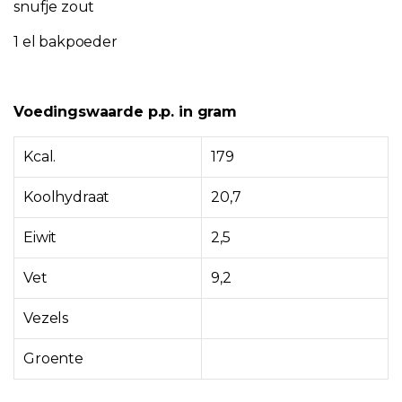
snufje zout
1 el bakpoeder
Voedingswaarde p.p. in gram
Kcal.
179
Koolhydraat
20,7
Eiwit
2,5
Vet
9,2
Vezels
Groente