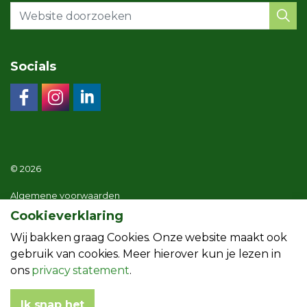
Socials
© 2026
Algemene voorwaarden
Cookieverklaring
Privacy statement
Wij bakken graag Cookies. Onze website maakt ook
Menuoverzicht website
gebruik van cookies. Meer hierover kun je lezen in
ons
privacy statement
.
Ik snap het