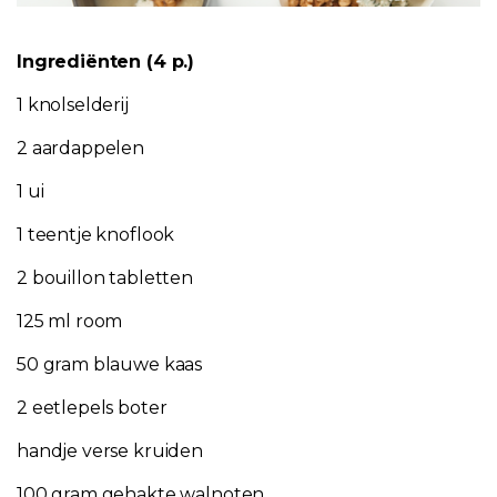
Ingrediënten (4 p.)
1 knolselderij
2 aardappelen
1 ui
1 teentje knoflook
2 bouillon tabletten
125 ml room
50 gram blauwe kaas
2 eetlepels boter
handje verse kruiden
100 gram gehakte walnoten