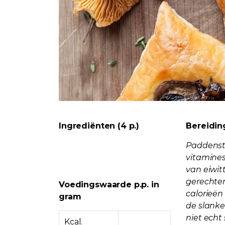
Ingrediënten (4 p.)
Bereidin
Paddensto
vitamines
van eiwit
gerechte
Voedingswaarde p.p. in
calorieën
gram
de slanke 
niet echt
Kcal.