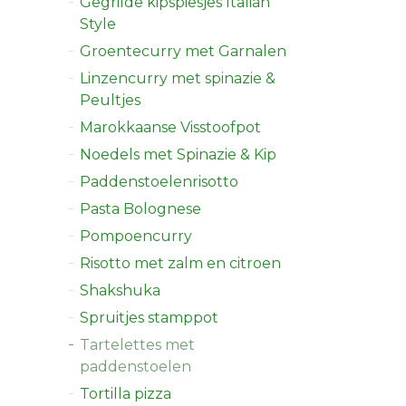
Gegrilde kipspiesjes Italian
Style
Groentecurry met Garnalen
Linzencurry met spinazie &
Peultjes
Marokkaanse Visstoofpot
Noedels met Spinazie & Kip
Paddenstoelenrisotto
Pasta Bolognese
Pompoencurry
Risotto met zalm en citroen
Shakshuka
Spruitjes stamppot
Tartelettes met
paddenstoelen
Tortilla pizza