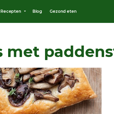
Overslaan en ga direct naar de inhoud
Recepten
Blog
Gezond eten
es met paddens