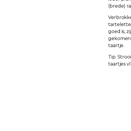
(brede) r
Verbrokke
tartelett
goed is, 
gekomen e
taartje.
Tip: Stroo
taartjes v