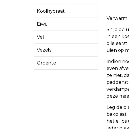
Koolhydraat
Verwarm 
Eiwit
Snijd de 
in een ko
Vet
olie eers
Vezels
uien op m
Indien no
Groente
even afve
ze niet, 
paddensto
verdampen
deze mee.
Leg de pl
bakplaat.
het ei los
ieder pla