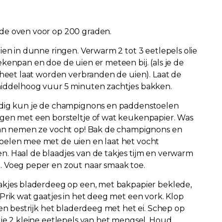
de oven voor op 200 graden.
uien in dunne ringen. Verwarm 2 tot 3 eetlepels olie
ekenpan en doe de uien er meteen bij. (als je de
t heet laat worden verbranden de uien). Laat de
iddelhoog vuur 5 minuten zachtjes bakken.
dig kun je de champignons en paddenstoelen
gen met een borsteltje of wat keukenpapier. Was
dan nemen ze vocht op! Bak de champignons en
elen mee met de uien en laat het vocht
. Haal de blaadjes van de takjes tijm en verwarm
 Voeg peper en zout naar smaak toe.
akjes bladerdeeg op een, met bakpapier beklede,
 Prik wat gaatjes in het deeg met een vork. Klop
 en bestrijk het bladerdeeg met het ei. Schep op
kje 2 kleine eetlepels van het mengsel. Houd