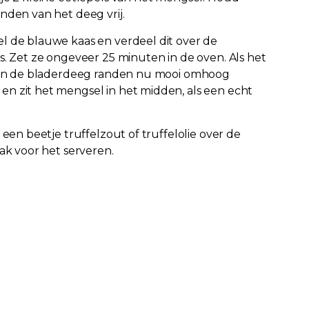
anden van het deeg vrij.
l de blauwe kaas en verdeel dit over de
es. Zet ze ongeveer 25 minuten in de oven. Als het
zijn de bladerdeeg randen nu mooi omhoog
n zit het mengsel in het midden, als een echt
i een beetje truffelzout of truffelolie over de
lak voor het serveren.