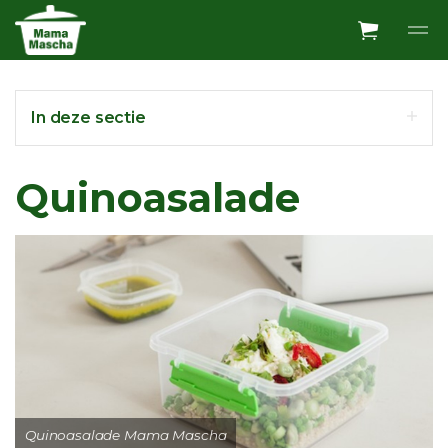
Overslaan en ga direct naar de inhoud
In deze sectie
Quinoasalade
Quinoasalade Mama Mascha