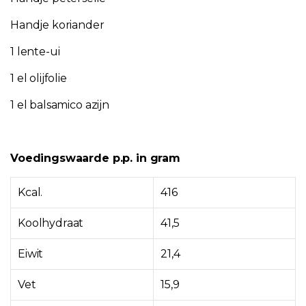
Handje koriander
1 lente-ui
1 el olijfolie
1 el balsamico azijn
Voedingswaarde p.p. in gram
Kcal.
416
Koolhydraat
41,5
Eiwit
21,4
Vet
15,9