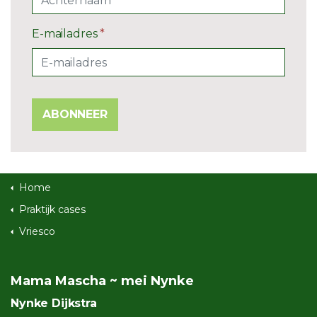
E-mailadres
*
ABONNEER
Home
Praktijk cases
Vriesco
Mama Mascha ~ mei Nynke
Nynke Dijkstra