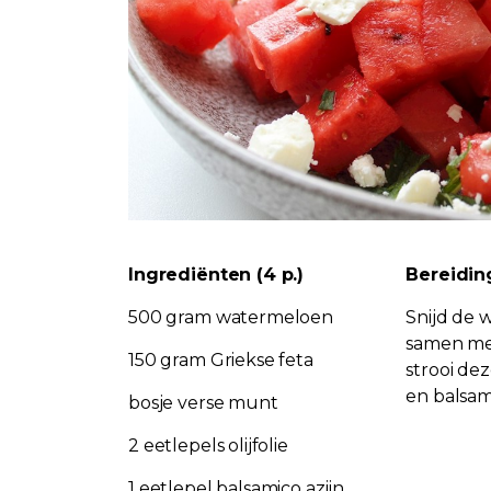
Ingrediënten (4 p.)
Bereidin
500 gram watermeloen
Snijd de 
samen met
150 gram Griekse feta
strooi dez
en balsami
bosje verse munt
2 eetlepels olijfolie
1 eetlepel balsamico azijn