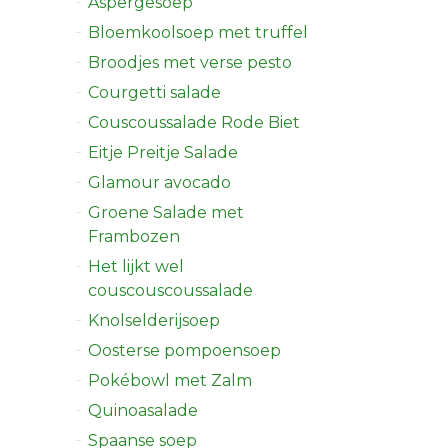
Aspergesoep
Bloemkoolsoep met truffel
Broodjes met verse pesto
Courgetti salade
Couscoussalade Rode Biet
Eitje Preitje Salade
Glamour avocado
Groene Salade met
Frambozen
Het lijkt wel
couscouscoussalade
Knolselderijsoep
Oosterse pompoensoep
Pokébowl met Zalm
Quinoasalade
Spaanse soep