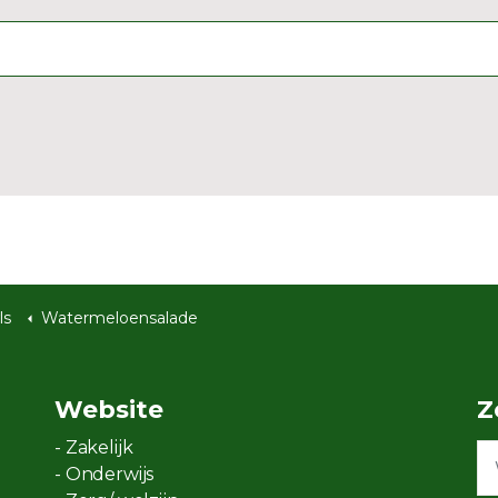
ls
Watermeloensalade
Website
Z
- Zakelijk
- Onderwijs