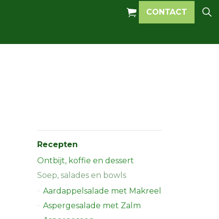
CONTACT
Recepten
Ontbijt, koffie en dessert
Soep, salades en bowls
Aardappelsalade met Makreel
Aspergesalade met Zalm