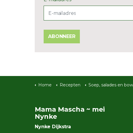
ABONNEER
Home
Recepten
Soep, salades en bow
Mama Mascha ~ mei
Nynke
Nynke Dijkstra