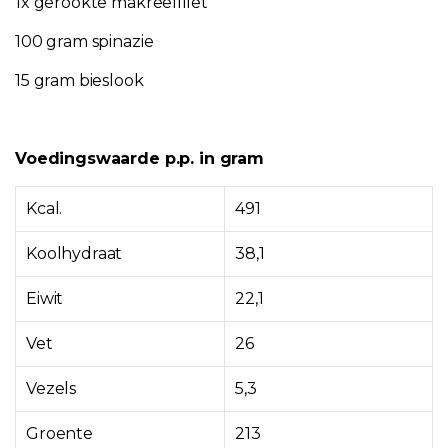
1x gerookte makreelfilet
100 gram spinazie
15 gram bieslook
Voedingswaarde p.p. in gram
Kcal.
491
Koolhydraat
38,1
Eiwit
22,1
Vet
26
Vezels
5,3
Groente
213