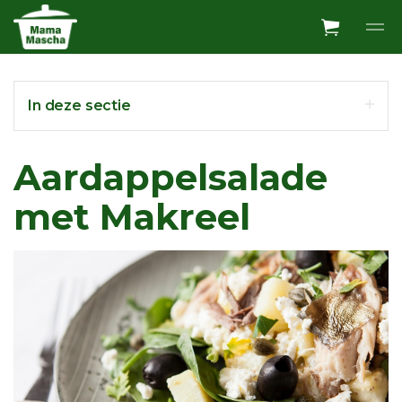
Overslaan en ga direct naar de inhoud
In deze sectie
Aardappelsalade
met Makreel