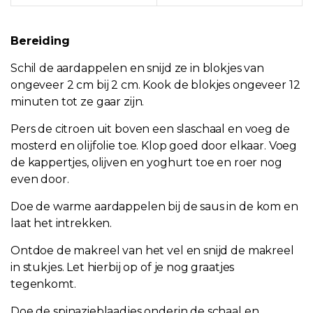
Bereiding
Schil de aardappelen en snijd ze in blokjes van
ongeveer 2 cm bij 2 cm. Kook de blokjes ongeveer 12
minuten tot ze gaar zijn.
Pers de citroen uit boven een slaschaal en voeg de
mosterd en olijfolie toe. Klop goed door
elkaar. Voeg
de kappertjes, olijven en yoghurt toe en roer nog
even door
.
Doe de warme aardappelen bij de saus in de kom en
laat het intrekken.
Ontdoe de makreel van het vel en snijd de makreel
in stukjes. Let
hierbij op of je nog graatjes
tegenkomt.
Doe
de spinazieblaadjes
onderin de schaal en