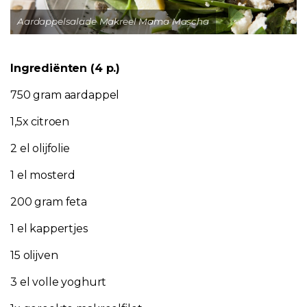
Aardappelsalade Makreel Mama Mascha
Ingrediënten (4 p.)
750 gram aardappel
1,5x citroen
2 el olijfolie
1 el mosterd
200 gram feta
1 el kappertjes
15 olijven
3 el volle yoghurt