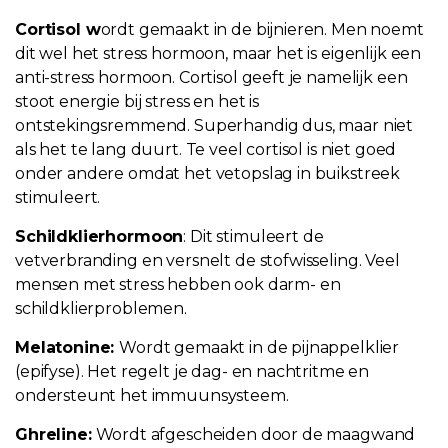
Cortisol w
ordt gemaakt in de bijnieren. Men noemt
dit wel het stress hormoon, maar het is eigenlijk een
anti-stress hormoon. Cortisol geeft je namelijk een
stoot energie bij stress en het is
ontstekingsremmend. Superhandig dus, maar niet
als het te lang duurt. Te veel cortisol is niet goed
onder andere omdat het vetopslag in buikstreek
stimuleert.
Schildklierhormoon
: Dit stimuleert de
vetverbranding en versnelt de stofwisseling. Veel
mensen met stress hebben ook darm- en
schildklierproblemen.
Melatonine:
Wordt gemaakt in de pijnappelklier
(epifyse). Het regelt je dag- en nachtritme en
ondersteunt het immuunsysteem.
Ghreline:
Wordt afgescheiden door de maagwand