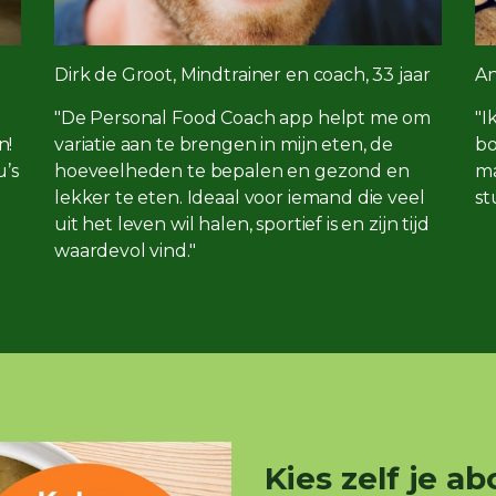
Dirk de Groot, Mindtrainer en coach, 33 jaar
An
"De Personal Food Coach app helpt me om
"I
n!
variatie aan te brengen in mijn eten, de
bo
u’s
hoeveelheden te bepalen en gezond en
ma
lekker te eten. Ideaal voor iemand die veel
st
uit het leven wil halen, sportief is en zijn tijd
waardevol vind."
Kies zelf je 