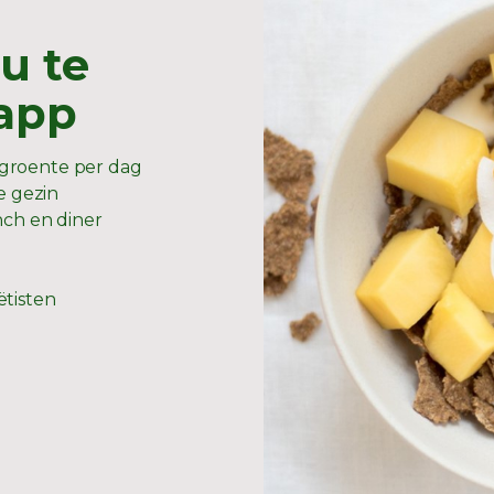
u te
 app
groente per dag
e gezin
nch en diner
g
ëtisten