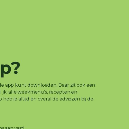
pp?
 de app kunt downloaden. Daar zit ook een
ijk: alle weekmenu’s, recepten en
 heb je altijd en overal de adviezen bij de
s aan vast!