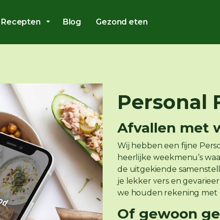
Overslaan en ga direct naar de inhoud
Recepten
Blog
Gezond eten
Personal
Afvallen met
Wij hebben een fijne Per
heerlijke weekmenu’s waarb
de uitgekiende samenstell
je lekker vers en gevariee
we houden rekening met 
Of gewoon ge