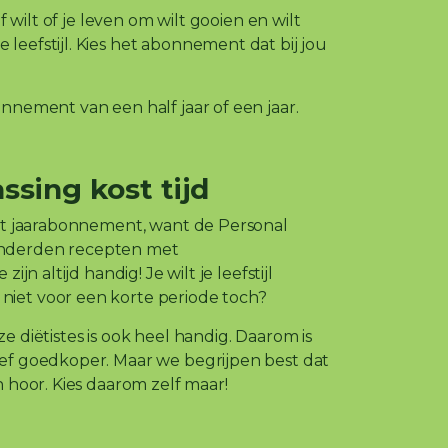
af wilt of je leven om wilt gooien en wilt
eefstijl. Kies het abonnement dat bij jou
nnement van een half jaar of een jaar.
ssing kost tijd
het jaarabonnement, want de Personal
nderden recepten met
ijn altijd handig! Je wilt je leefstijl
iet voor een korte periode toch?
e diëtistes is ook heel handig. Daarom is
ef goedkoper. Maar we begrijpen best dat
n hoor. Kies daarom zelf maar!