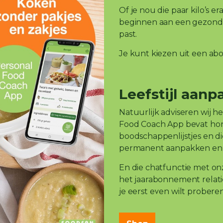
Of je nou die paar kilo’s er
beginnen aan een gezonde l
past.
Je kunt kiezen uit een abo
Leefstijl aanpa
Natuurlijk adviseren wij 
Food Coach App bevat ho
boodschappenlijstjes en die z
permanent aanpakken en n
En die chatfunctie met onz
het jaarabonnement relati
je eerst even wilt probere