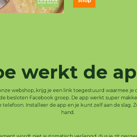
Shop
e werkt de a
n onze webshop, krijg je een link toegestuurd waarmee je
or de besloten Facebook groep. De app werkt super makkel
elefoon. Installeer de app en je kunt zelf aan de slag. Zo
hand.
ment wordt niet automatisch verlengd, dus je zit nergen