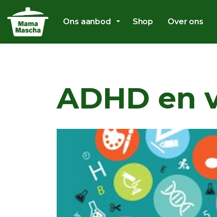
Ons aanbod
Shop
Over ons
ADHD en 