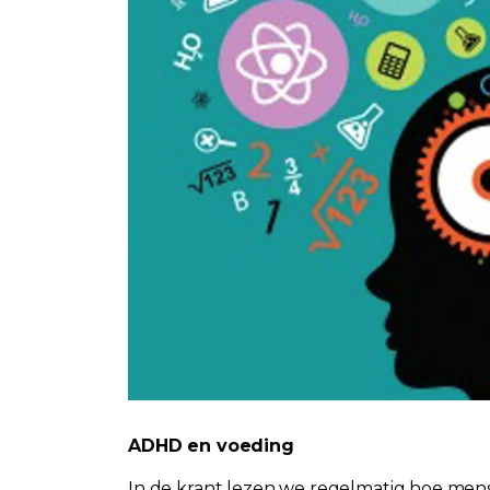
ADHD en voeding
In de krant lezen we regelmatig hoe me