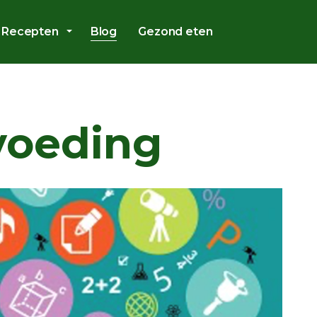
Overslaan en ga direct naar de inhoud
Recepten
Blog
Gezond eten
voeding