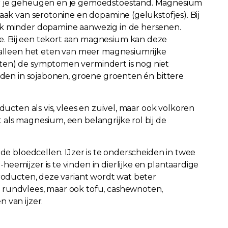
or je geheugen en je gemoedstoestand. Magnesium
aak van serotonine en dopamine (gelukstofjes). Bij
ak minder dopamine aanwezig in de hersenen.
. Bij een tekort aan magnesium kan deze
f alleen het eten van meer magnesiumrijke
ten) de symptomen vermindert is nog niet
inden in sojabonen, groene groenten én bittere
ducten als vis, vlees en zuivel, maar ook volkoren
als magnesium, een belangrijke rol bij de
ode bloedcellen. IJzer is te onderscheiden in twee
eemijzer is te vinden in dierlijke en plantaardige
producten, deze variant wordt wat beter
 rundvlees, maar ook tofu, cashewnoten,
 van ijzer.