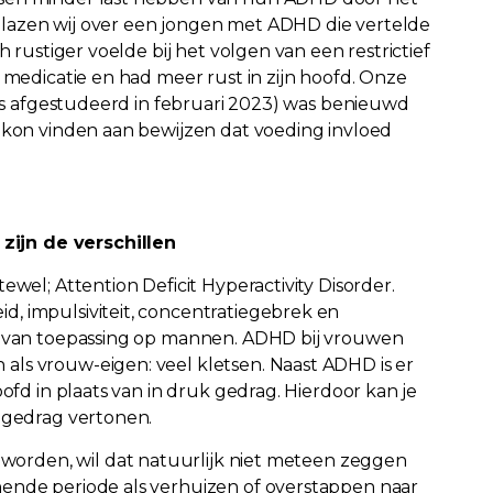
lazen wij over een jongen met ADHD die vertelde
h rustiger voelde bij het volgen van een restrictief
 medicatie en had meer rust in zijn hoofd. Onze
dels afgestudeerd in februari 2023) was benieuwd
r kon vinden aan bewijzen dat voeding invloed
ijn de verschillen
ewel; Attention Deficit Hyperactivity Disorder.
, impulsiviteit, concentratiegebrek en
ak van toepassing op mannen. ADHD bij vrouwen
ls vrouw-eigen: veel kletsen. Naast ADHD is er
oofd in plaats van in druk gedrag. Hierdoor kan je
n gedrag vertonen.
rden, wil dat natuurlijk niet meteen zeggen
ende periode als verhuizen of overstappen naar