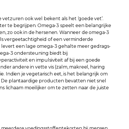
vetzuren ook wel bekent als het ‘goede vet’.
ter te begrijpen. Omega-3 speelt een belangrijke
len, zo ook in de hersenen. Wanneer de omega-3
als vergeetachtigheid of een verminderde
 levert een lage omega-3 gehalte meer gedrags-
ga-3 ondersteuning biedt bij
activiteit en impulsiviteit af bij een goede
der andere in vette vis (zalm, makreel, haring
e. Indien je vegetarisch eet, is het belangrijk om
e plantaardige producten bevatten niet snel
 lichaam moeilijker om te zetten naar de juiste
jn meerdere voedingsstoffentekorten bij mensen