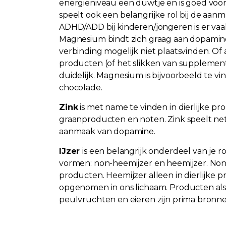
energieniveau een duwtje en is goed vo
speelt ook een belangrijke rol bij de aanm
ADHD/ADD bij kinderen/jongeren is er va
Magnesium bindt zich graag aan dopamine
verbinding mogelijk niet plaatsvinden. O
producten (of het slikken van supplemen
duidelijk. Magnesium is bijvoorbeeld te v
chocolade.
Zink
is met name te vinden in dierlijke pro
graanproducten en noten. Zink speelt net 
aanmaak van dopamine.
IJzer
is een belangrijk onderdeel van je r
vormen: non-heemijzer en heemijzer. Non-h
producten. Heemijzer alleen in dierlijke 
opgenomen in ons lichaam. Producten als
peulvruchten en eieren zijn prima bronnen