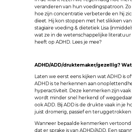
veranderen van hun voedingspatroon. Zo 
hoe zijn concentratie verbeterde en hij zic
dieet. Hij kon stoppen met het slikken van
stagiaire voeding & diëtetiek Lisa (inmid
wat ze in de wetenschappelijke literatuu
heeft op ADHD. Lees je mee?
ADHD/ADD/druktemaker/gezellig? Wat z
Laten we eerst eens kijken wat ADHD is oft
ADHD is te herkennen aan onoplettendheid
hyperactiviteit. Deze kenmerken zijn va
wordt minder snel herkend of weggedaan a
ook ADD. Bij ADD is de drukte vaak in je h
juist dromerig, passief en teruggetrokke
Wanneer bepaalde kenmerken vertoond wo
dat er sprake is van ADHD/ADD. Een spann