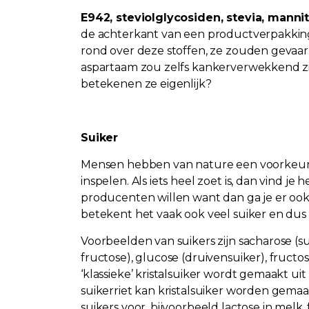
E942, steviolglycosiden, stevia, mannit
de achterkant van een productverpakking
rond over deze stoffen, ze zouden gevaarli
aspartaam zou zelfs kankerverwekkend zi
betekenen ze eigenlijk?
Suiker
Mensen hebben van nature een voorkeur v
inspelen. Als iets heel zoet is, dan vind je
producenten willen want dan ga je er ook 
betekent het vaak ook veel suiker en dus n
Voorbeelden van suikers zijn sacharose (s
fructose), glucose (druivensuiker), fructo
‘klassieke’ kristalsuiker wordt gemaakt uit
suikerriet kan kristalsuiker worden gem
suikers voor, bijvoorbeeld lactose in melk,