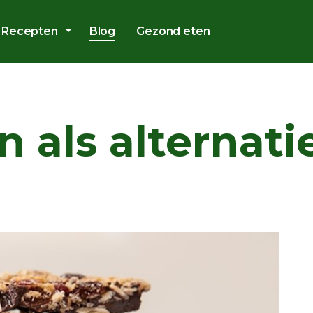
Overslaan en ga direct naar de inhoud
Recepten
Blog
Gezond eten
n als alternati