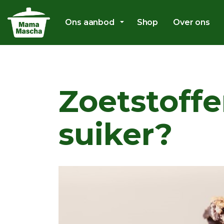
Ons aanbod
Shop
Over ons
Zoetstoffe
suiker?