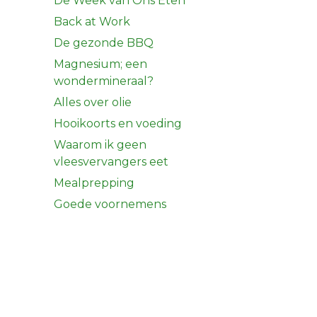
De Week van Ons Eten
Back at Work
De gezonde BBQ
Magnesium; een
wondermineraal?
Alles over olie
Hooikoorts en voeding
Waarom ik geen
vleesvervangers eet
Mealprepping
Goede voornemens