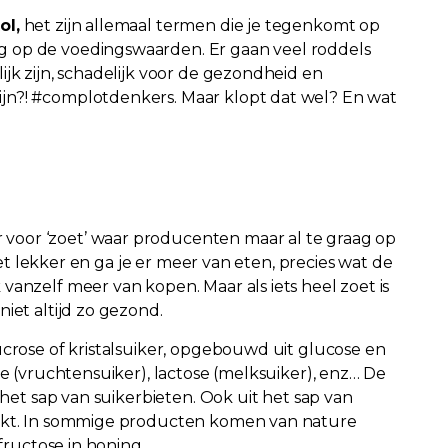
ol,
het zijn allemaal termen die je tegenkomt op
 op de voedingswaarden. Er gaan veel roddels
jk zijn, schadelijk voor de gezondheid en
jn?! #complotdenkers. Maar klopt dat wel? En wat
oor ‘zoet’ waar producenten maar al te graag op
 het lekker en ga je er meer van eten, precies wat de
vanzelf meer van kopen. Maar als iets heel zoet is
iet altijd zo gezond.
ucrose of kristalsuiker, opgebouwd uit glucose en
se (vruchtensuiker), lactose (melksuiker), enz… De
 het sap van suikerbieten. Ook uit het sap van
aakt. In sommige producten komen van nature
 fructose in honing.