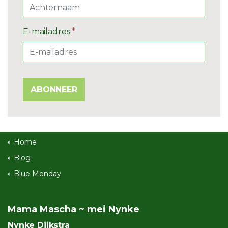
E-mailadres
*
ABONNEER
Home
Blog
Blue Monday
Mama Mascha ~ mei Nynke
Nynke Dijkstra