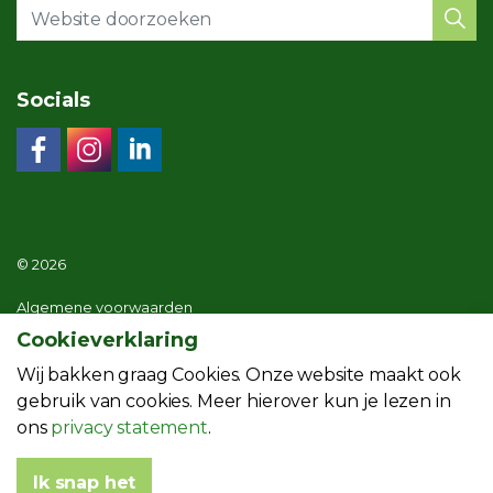
Socials
© 2026
Algemene voorwaarden
Cookieverklaring
Privacy statement
Wij bakken graag Cookies. Onze website maakt ook
Menuoverzicht website
gebruik van cookies. Meer hierover kun je lezen in
ons
privacy statement
.
Ik snap het