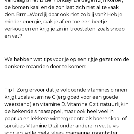
Vandaag is het Blue Monday! De dagen zijn korter,
de bomen kaal en de zon laat zich niet al te vaak
zien. Brrr….Word jij daar ook niet zo blij van? Heb je
minder energie, raak je af en toe een beetje
verkouden en krijg je zin in ‘troosteten’ zoals snoep
en vet?
We hebben wat tips voor je op een rijtje gezet om de
donkere maanden door te komen:
Tip 1: Zorg ervoor dat je voldoende vitamines binnen
krijgt zoals vitamine C (erg goed voor een goede
weerstand) en vitamine D. Vitamine C zit natuurlijk in
de bekende sinaasappel, maar ook heel veel in
paprika en lekkere wintergroente als boerenkool of
spruitjes. Vitamine D zit onder andere in vette vis
soorten, volle melk, vlees, margarine, roomboter,